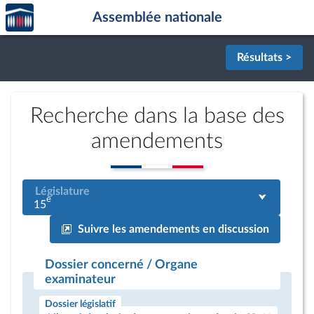
Accèder
Aller au contenu
Aller en bas de la page
Assemblée nationale
à la
page
d'accueil
Résultats >
Recherche dans la base des
amendements
Législature
e
15
Suivre les amendements en discussion
Dossier concerné / Organe
examinateur
Dossier législatif