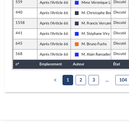
559
Discuté
Après l'Article 66
Mme Véronique Louwagie
Les Républicains
440
Discuté
Après l'Article 66
M. Christophe Bouillon
Nouvelle Gauche
1558
Discuté
Après l'Article 66
M. Francis Vercamer
UDI, Agir et Indépendants
441
Discuté
Après l'Article 66
M. Stéphane Viry
Les Républicains
645
Discuté
Après l'Article 66
M. Bruno Fuchs
Mouvement Démocrate et app
568
Discuté
Après l'Article 66
M. Alain Ramadier
Les Républicains
n°
Emplacement
Auteur
État
1
2
3
...
104