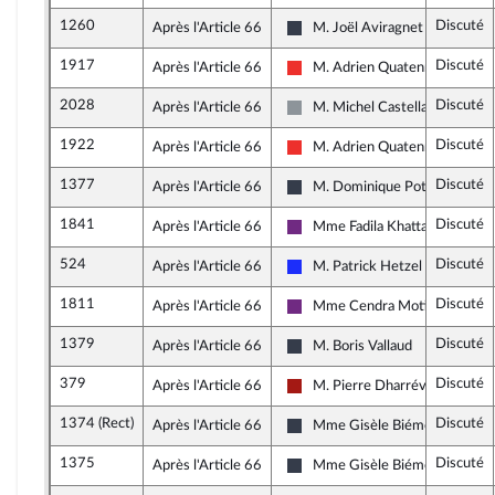
1260
Discuté
Après l'Article 66
M. Joël Aviragnet
Nouvelle Gauche
1917
Discuté
Après l'Article 66
M. Adrien Quatennens
La France insoumise
2028
Discuté
Après l'Article 66
M. Michel Castellani
Non inscrit
1922
Discuté
Après l'Article 66
M. Adrien Quatennens
La France insoumise
1377
Discuté
Après l'Article 66
M. Dominique Potier
Nouvelle Gauche
1841
Discuté
Après l'Article 66
Mme Fadila Khattabi
La République en Marche
524
Discuté
Après l'Article 66
M. Patrick Hetzel
Les Républicains
1811
Discuté
Après l'Article 66
Mme Cendra Motin
La République en Marche
1379
Discuté
Après l'Article 66
M. Boris Vallaud
Nouvelle Gauche
379
Discuté
Après l'Article 66
M. Pierre Dharréville
Gauche démocrate et républica
1374 (Rect)
Discuté
Après l'Article 66
Mme Gisèle Biémouret
Nouvelle Gauche
1375
Discuté
Après l'Article 66
Mme Gisèle Biémouret
Nouvelle Gauche