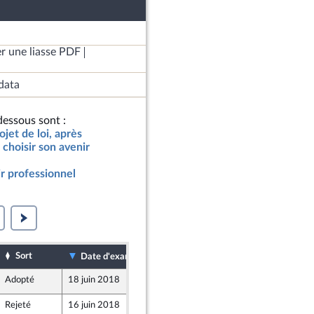
r une liasse PDF
data
essous sont :
jet de loi, après
choisir son avenir
ir professionnel
Sort
Date de dépôt
Date d'examen
Adopté
18 juin 2018
7 juin 2018
s
arentés
Rejeté
16 juin 2018
7 juin 2018