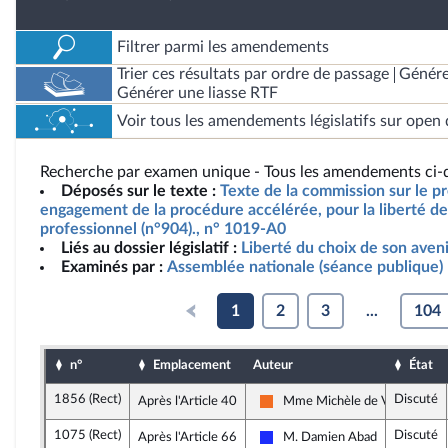
Filtrer parmi les amendements
Trier ces résultats par ordre de passage
Génére
Générer une liasse RTF
Voir tous les amendements législatifs sur open 
Recherche par examen unique - Tous les amendements ci-d
Déposés sur le texte :
Texte de la commission sur le pro
engagement de la procédure accélérée, pour la liberté de 
professionnel (n°904)., n° 1019-A0
Liés au dossier législatif :
Liberté du choix de son aven
Examinés par :
Assemblée nationale (séance publique)
1
2
3
...
104
n°
Emplacement
Auteur
État
1856 (Rect)
Discuté
Après l'Article 40
Mme Michèle de Vaucouleur
Mouvement Démocrate et app
1075 (Rect)
Discuté
Après l'Article 66
M. Damien Abad
Les Républicains