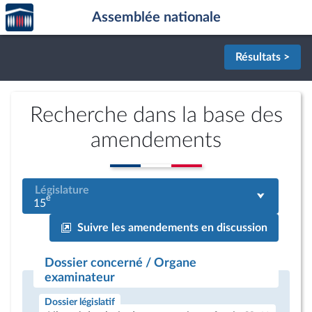
Accèder
Aller au contenu
Aller en bas de la page
Assemblée nationale
à la
page
d'accueil
Résultats >
Recherche dans la base des
amendements
Législature
e
15
Suivre les amendements en discussion
Dossier concerné / Organe
examinateur
Dossier législatif