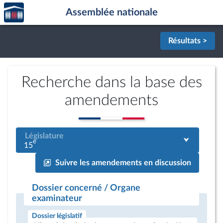
Accèder
Aller au contenu
Aller en bas de la page
Assemblée nationale
à la
page
d'accueil
Résultats >
Recherche dans la base des
amendements
Législature
e
15
Suivre les amendements en discussion
Dossier concerné / Organe
examinateur
Dossier législatif