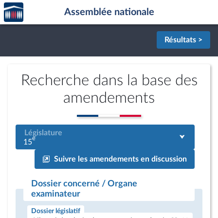
Accèder
Aller au contenu
Aller en bas de la page
Assemblée nationale
à la
page
d'accueil
Résultats >
Recherche dans la base des
amendements
Législature
e
15
Suivre les amendements en discussion
Dossier concerné / Organe
examinateur
Dossier législatif