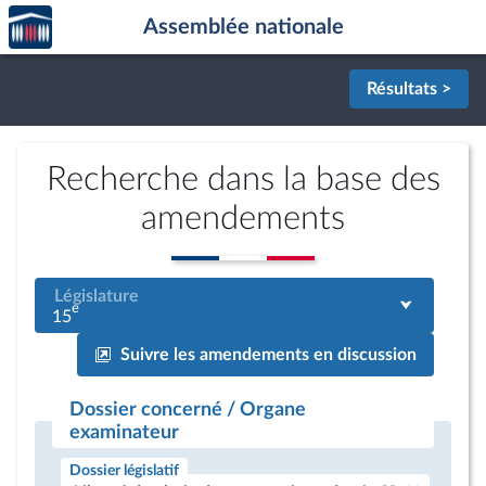
Accèder
Aller au contenu
Aller en bas de la page
Assemblée nationale
à la
page
d'accueil
Résultats >
Recherche dans la base des
amendements
Législature
e
15
Suivre les amendements en discussion
Dossier concerné / Organe
examinateur
Dossier législatif