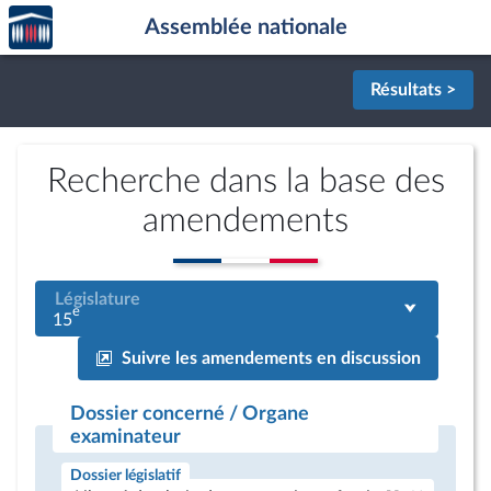
Accèder
Aller au contenu
Aller en bas de la page
Assemblée nationale
à la
page
d'accueil
Résultats >
Recherche dans la base des
amendements
Législature
e
15
Suivre les amendements en discussion
Dossier concerné / Organe
examinateur
Dossier législatif