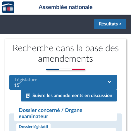
Accèder
Aller au contenu
Aller en bas de la page
Assemblée nationale
à la
page
d'accueil
Résultats >
Recherche dans la base des
amendements
Législature
e
15
Suivre les amendements en discussion
Dossier concerné / Organe
examinateur
Dossier législatif