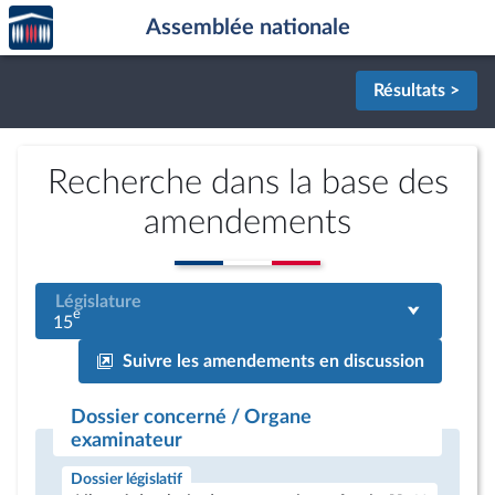
Accèder
Aller au contenu
Aller en bas de la page
Assemblée nationale
à la
page
d'accueil
Résultats >
Recherche dans la base des
amendements
Législature
e
15
Suivre les amendements en discussion
Dossier concerné / Organe
examinateur
Dossier législatif