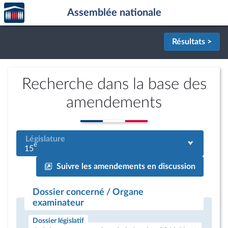
Accèder
Aller au contenu
Aller en bas de la page
Assemblée nationale
à la
page
d'accueil
Résultats >
Recherche dans la base des
amendements
Législature
e
15
Suivre les amendements en discussion
Dossier concerné / Organe
examinateur
Dossier législatif