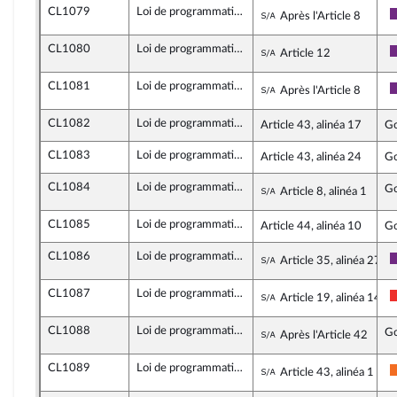
CL1079
Loi de programmation de la justice 2018-2022
Sous-amendement
Après l'Article 8
CL1080
Loi de programmation de la justice 2018-2022
Sous-amendement
Article 12
CL1081
Loi de programmation de la justice 2018-2022
Sous-amendement
Après l'Article 8
CL1082
Loi de programmation de la justice 2018-2022
Article 43, alinéa 17
G
CL1083
Loi de programmation de la justice 2018-2022
Article 43, alinéa 24
G
CL1084
Loi de programmation de la justice 2018-2022
Sous-amendement
G
Article 8, alinéa 1
CL1085
Loi de programmation de la justice 2018-2022
Article 44, alinéa 10
G
CL1086
Loi de programmation de la justice 2018-2022
Sous-amendement
Article 35, alinéa 27
CL1087
Loi de programmation de la justice 2018-2022
Sous-amendement
Article 19, alinéa 14
CL1088
Loi de programmation de la justice 2018-2022
Sous-amendement
G
Après l'Article 42
CL1089
Loi de programmation de la justice 2018-2022
Sous-amendement
Article 43, alinéa 1