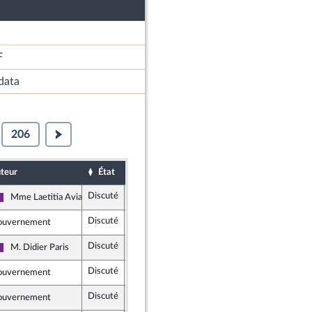
F
data
206
teur
État
Sort
Date d'examen
Examiné
Discuté
Adopté
8 novembre 2018
Mme Laetitia Avia
La République en Marche
Discuté
Adopté
7 novembre 2018
ouvernement
Discuté
Adopté
9 novembre 2018
M. Didier Paris
La République en Marche
Discuté
Adopté
8 novembre 2018
ouvernement
Discuté
Adopté
8 novembre 2018
ouvernement