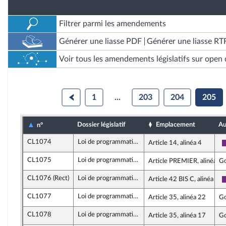
Filtrer parmi les amendements
Générer une liasse PDF
Générer une liasse RT
Voir tous les amendements législatifs sur open 
1
...
203
204
205
Dossier législatif
Emplacement
Au
n°
CL1074
Loi de programmation de la justice 2018-2022
Article 14, alinéa 4
CL1075
Loi de programmation de la justice 2018-2022
Article PREMIER, alinéa 3
G
CL1076 (Rect)
Loi de programmation de la justice 2018-2022
Article 42 BIS C, alinéa 16
CL1077
Loi de programmation de la justice 2018-2022
Article 35, alinéa 22
G
CL1078
Loi de programmation de la justice 2018-2022
Article 35, alinéa 17
G