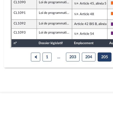
CL1090
Loi de programmation de la justice 2018-2022
Sous-amendement
Article 45, alinéa 5
CL1091
Loi de programmation de la justice 2018-2022
Sous-amendement
Article 48
CL1092
Loi de programmation de la justice 2018-2022
Article 42 BIS B, alinéa 7
CL1093
Loi de programmation de la justice 2018-2022
Sous-amendement
Article 54
n°
Dossier législatif
Emplacement
Au
1
...
203
204
205