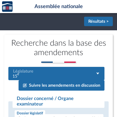
Accèder
Aller au contenu
Aller en bas de la page
Assemblée nationale
à la
page
d'accueil
Résultats >
Recherche dans la base des
amendements
Législature
e
15
Suivre les amendements en discussion
Dossier concerné / Organe
examinateur
Dossier législatif