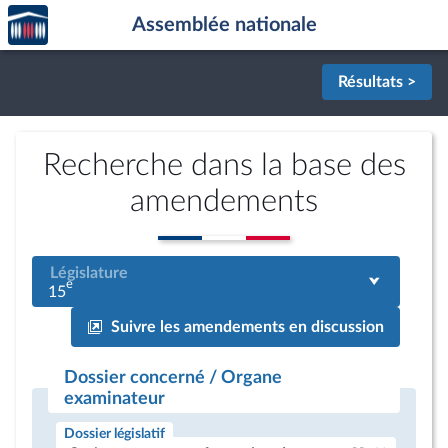
Accèder
Aller au contenu
Aller en bas de la page
Assemblée nationale
à la
page
d'accueil
Résultats >
Recherche dans la base des
amendements
Législature
e
15
Suivre les amendements en discussion
Dossier concerné / Organe
examinateur
Dossier législatif