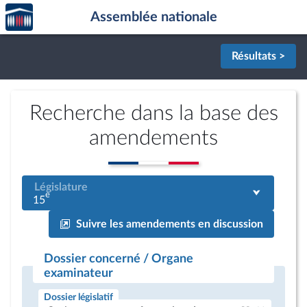
Accèder
Aller au contenu
Aller en bas de la page
Assemblée nationale
à la
page
d'accueil
Résultats >
Recherche dans la base des
amendements
Législature
e
15
Suivre les amendements en discussion
Dossier concerné / Organe
examinateur
Dossier législatif