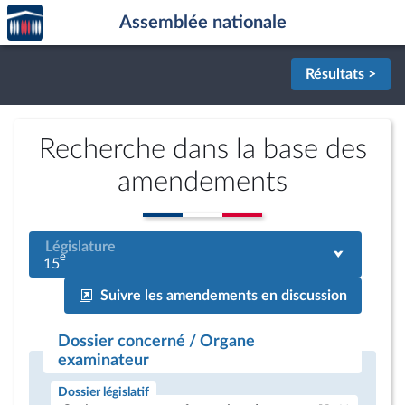
Accèder
Aller au contenu
Aller en bas de la page
Assemblée nationale
à la
page
d'accueil
Résultats >
Recherche dans la base des
amendements
Législature
e
15
Suivre les amendements en discussion
Dossier concerné / Organe
examinateur
Dossier législatif