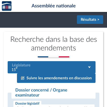
Accèder
Aller au contenu
Aller en bas de la page
Assemblée nationale
à la
page
d'accueil
Résultats >
Recherche dans la base des
amendements
Législature
e
15
Suivre les amendements en discussion
Dossier concerné / Organe
examinateur
Dossier législatif