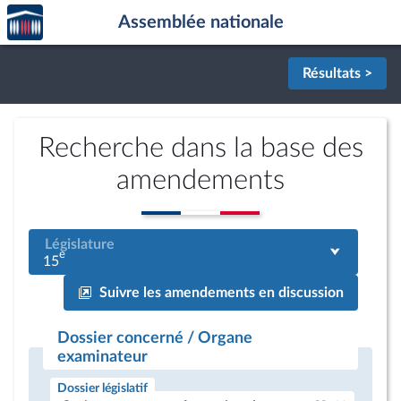
Accèder
Aller au contenu
Aller en bas de la page
Assemblée nationale
à la
page
d'accueil
Résultats >
Recherche dans la base des
amendements
Législature
e
15
Suivre les amendements en discussion
Dossier concerné / Organe
examinateur
Dossier législatif