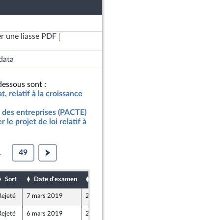
r une liasse PDF
data
essous sont :
t, relatif à la croissance
 des entreprises (PACTE)
le projet de loi relatif à
.
49
Sort
Date d'examen
Date de dépôt
Rejeté
7 mars 2019
26 février 2019
Rejeté
6 mars 2019
26 février 2019