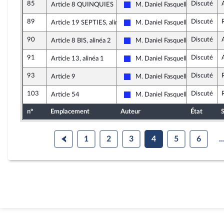
85
Discuté
Article 8 QUINQUIES
M. Daniel Fasquelle
Les Républicains
89
Discuté
Article 19 SEPTIES, alinéa 3
M. Daniel Fasquelle
Les Républicains
90
Discuté
Article 8 BIS, alinéa 2
M. Daniel Fasquelle
Les Républicains
91
Discuté
Article 13, alinéa 1
M. Daniel Fasquelle
Les Républicains
93
Discuté
Article 9
M. Daniel Fasquelle
Les Républicains
103
Discuté
Article 54
M. Daniel Fasquelle
Les Républicains
n°
Emplacement
Auteur
État
S
1
2
3
4
5
6
..