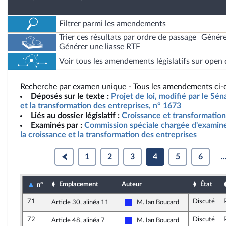
Filtrer parmi les amendements
Trier ces résultats par ordre de passage
Génére
Générer une liasse RTF
Voir tous les amendements législatifs sur open 
Recherche par examen unique - Tous les amendements ci-d
Déposés sur le texte :
Projet de loi, modifié par le Séna
et la transformation des entreprises, n° 1673
Liés au dossier législatif :
Croissance et transformation
Examinés par :
Commission spéciale chargée d'examiner 
la croissance et la transformation des entreprises
1
2
3
4
5
6
..
Emplacement
Auteur
État
n°
71
Discuté
Article 30, alinéa 11
M. Ian Boucard
Les Républicains
72
Discuté
Article 48, alinéa 7
M. Ian Boucard
Les Républicains