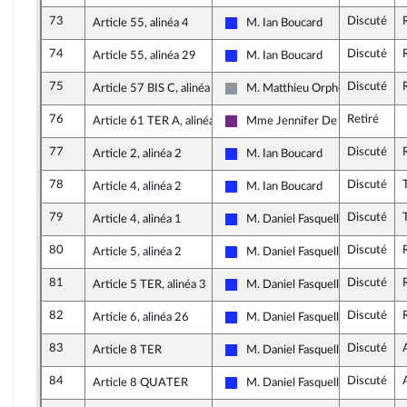
73
Discuté
Article 55, alinéa 4
M. Ian Boucard
Les Républicains
74
Discuté
Article 55, alinéa 29
M. Ian Boucard
Les Républicains
75
Discuté
Article 57 BIS C, alinéa 2
M. Matthieu Orphelin
Non inscrit
76
Retiré
Article 61 TER A, alinéa 1
Mme Jennifer De Temmerman
La République en Marche
77
Discuté
Article 2, alinéa 2
M. Ian Boucard
Les Républicains
78
Discuté
Article 4, alinéa 2
M. Ian Boucard
Les Républicains
79
Discuté
Article 4, alinéa 1
M. Daniel Fasquelle
Les Républicains
80
Discuté
Article 5, alinéa 2
M. Daniel Fasquelle
Les Républicains
81
Discuté
Article 5 TER, alinéa 3
M. Daniel Fasquelle
Les Républicains
82
Discuté
Article 6, alinéa 26
M. Daniel Fasquelle
Les Républicains
83
Discuté
Article 8 TER
M. Daniel Fasquelle
Les Républicains
84
Discuté
Article 8 QUATER
M. Daniel Fasquelle
Les Républicains