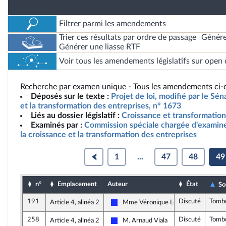
Filtrer parmi les amendements
Trier ces résultats par ordre de passage
Génére
Générer une liasse RTF
Voir tous les amendements législatifs sur open 
Recherche par examen unique - Tous les amendements ci-d
Déposés sur le texte :
Projet de loi, modifié par le Séna
et la transformation des entreprises, n° 1673
Liés au dossier législatif :
Croissance et transformation
Examinés par :
Commission spéciale chargée d'examiner 
la croissance et la transformation des entreprises
1
...
47
48
49
n°
Emplacement
Auteur
État
So
191
Discuté
Tomb
Article 4, alinéa 2
Mme Véronique Louwagie
Les Républicains
258
Discuté
Tomb
Article 4, alinéa 2
M. Arnaud Viala
Les Républicains