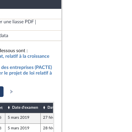
r une liasse PDF
data
essous sont :
t, relatif à la croissance
 des entreprises (PACTE)
le projet de loi relatif à
Date d'examen
Date de dépôt
rt
é
5 mars 2019
27 février 2019
é
5 mars 2019
28 février 2019