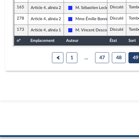
165
Discuté
Tomb
Article 4, alinéa 2
M. Sébastien Leclerc
Les Républicains
278
Discuté
Tomb
Article 4, alinéa 2
Mme Émilie Bonnivard
Les Républicains
173
Discuté
Tomb
Article 4, alinéa 1
M. Vincent Descoeur
Les Républicains
n°
Emplacement
Auteur
État
Sort
1
...
47
48
49