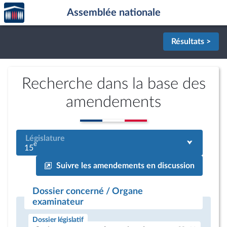
Accèder
Aller au contenu
Aller en bas de la page
Assemblée nationale
à la
page
d'accueil
Résultats >
Recherche dans la base des
amendements
Législature
e
15
Suivre les amendements en discussion
Dossier concerné / Organe
examinateur
Dossier législatif