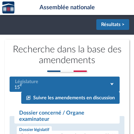
Accèder
Aller au contenu
Aller en bas de la page
Assemblée nationale
à la
page
d'accueil
Résultats >
Recherche dans la base des
amendements
Législature
e
15
Suivre les amendements en discussion
Dossier concerné / Organe
examinateur
Dossier législatif