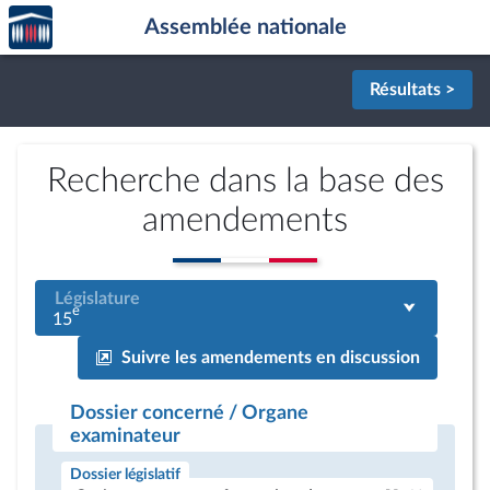
Accèder
Aller au contenu
Aller en bas de la page
Assemblée nationale
à la
page
d'accueil
Résultats >
Recherche dans la base des
amendements
Législature
e
15
Suivre les amendements en discussion
Dossier concerné / Organe
examinateur
Dossier législatif