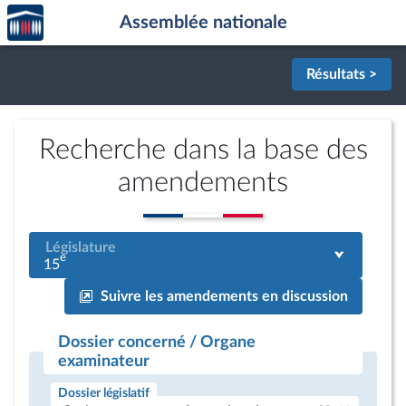
Accèder
Aller au contenu
Aller en bas de la page
Assemblée nationale
à la
page
d'accueil
Résultats >
Recherche dans la base des
amendements
Législature
e
15
Suivre les amendements en discussion
Dossier concerné / Organe
examinateur
Dossier législatif