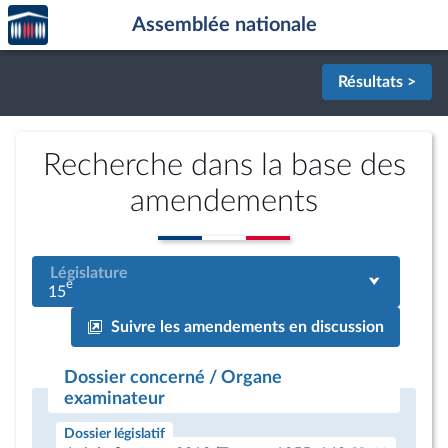
Accèder
Aller au contenu
Aller en bas de la page
Assemblée nationale
à la
page
d'accueil
Résultats >
Recherche dans la base des
amendements
Législature
e
15
Suivre les amendements en discussion
Dossier concerné / Organe
examinateur
Dossier législatif