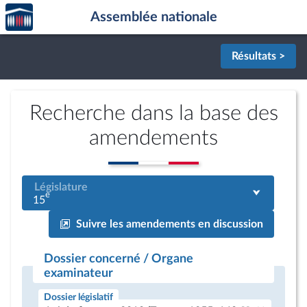
Accèder
Aller au contenu
Aller en bas de la page
Assemblée nationale
à la
page
d'accueil
Résultats >
Recherche dans la base des
amendements
Législature
e
15
Suivre les amendements en discussion
Dossier concerné / Organe
examinateur
Dossier législatif