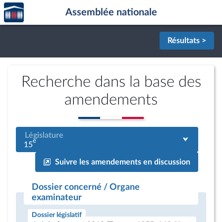
Accèder
Aller au contenu
Aller en bas de la page
Assemblée nationale
à la
page
d'accueil
Résultats >
Recherche dans la base des
amendements
Législature
e
15
Suivre les amendements en discussion
Dossier concerné / Organe
examinateur
Dossier législatif