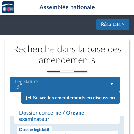
Accèder
Aller au contenu
Aller en bas de la page
Assemblée nationale
à la
page
d'accueil
Résultats >
Recherche dans la base des
amendements
Législature
e
15
Suivre les amendements en discussion
Dossier concerné / Organe
examinateur
Dossier législatif