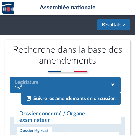
Accèder
Aller au contenu
Aller en bas de la page
Assemblée nationale
à la
page
d'accueil
Résultats >
Recherche dans la base des
amendements
Législature
e
15
Suivre les amendements en discussion
Dossier concerné / Organe
examinateur
Dossier législatif