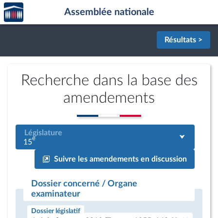
Accèder
Aller au contenu
Aller en bas de la page
Assemblée nationale
à la
page
d'accueil
Résultats >
Recherche dans la base des
amendements
Législature
e
15
Suivre les amendements en discussion
Dossier concerné / Organe
examinateur
Dossier législatif