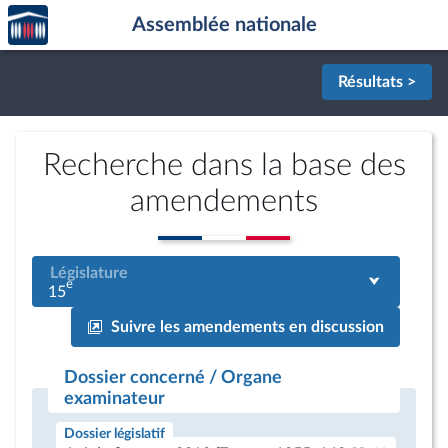
Accèder
Aller au contenu
Aller en bas de la page
Assemblée nationale
à la
page
d'accueil
Résultats >
Recherche dans la base des
amendements
Législature
e
15
Suivre les amendements en discussion
Dossier concerné / Organe
examinateur
Dossier législatif