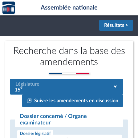
Accèder
Aller au contenu
Aller en bas de la page
Assemblée nationale
à la
page
d'accueil
Résultats >
Recherche dans la base des
amendements
Législature
e
15
Suivre les amendements en discussion
Dossier concerné / Organe
examinateur
Dossier législatif