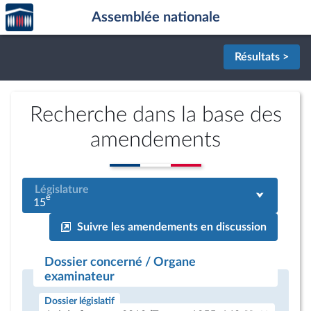
Accèder
Aller au contenu
Aller en bas de la page
Assemblée nationale
à la
page
d'accueil
Résultats >
Recherche dans la base des
amendements
Législature
e
15
Suivre les amendements en discussion
Dossier concerné / Organe
examinateur
Dossier législatif