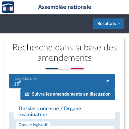
Accèder
Aller au contenu
Aller en bas de la page
Assemblée nationale
à la
page
d'accueil
Résultats >
Recherche dans la base des
amendements
Législature
e
15
Suivre les amendements en discussion
Dossier concerné / Organe
examinateur
Dossier législatif