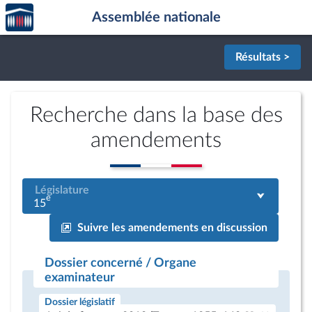
Accèder
Aller au contenu
Aller en bas de la page
Assemblée nationale
à la
page
d'accueil
Résultats >
Recherche dans la base des
amendements
Législature
e
15
Suivre les amendements en discussion
Dossier concerné / Organe
examinateur
Dossier législatif