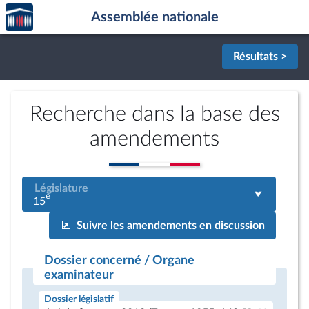
Accèder
Aller au contenu
Aller en bas de la page
Assemblée nationale
à la
page
d'accueil
Résultats >
Recherche dans la base des
amendements
Législature
e
15
Suivre les amendements en discussion
Dossier concerné / Organe
examinateur
Dossier législatif