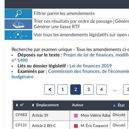
Filtrer parmi les amendements
Trier ces résultats par ordre de passage
Génére
Générer une liasse RTF
Voir tous les amendements législatifs sur open 
Recherche par examen unique - Tous les amendements ci-d
Déposés sur le texte :
Projet de loi de finances, modif
n° 1490
Liés au dossier législatif :
Loi de finances 2019
Examinés par :
Commission des finances, de l'économie
budgétaire
1
2
3
4
...
n°
Emplacement
Auteur
État
CF483
Discuté
Article 39
Mme Valérie Rabault
Socialistes et apparentés
CF131
Discuté
Article 2 BIS C
M. Éric Coquerel
La France insoumise