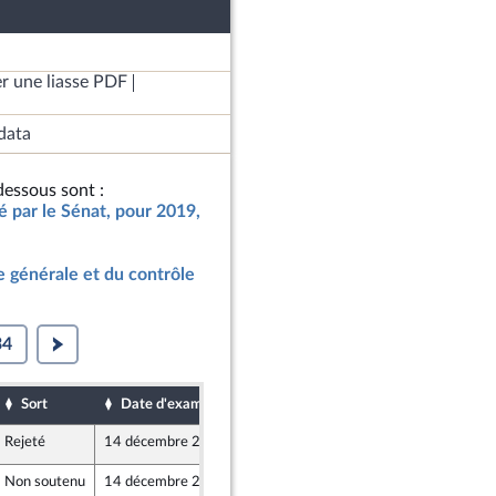
r une liasse PDF
data
essous sont :
ié par le Sénat, pour 2019,
 générale et du contrôle
34
Sort
Date d'examen
Date de dépôt
Rejeté
14 décembre 2018
13 décembre 2018
Non soutenu
14 décembre 2018
13 décembre 2018