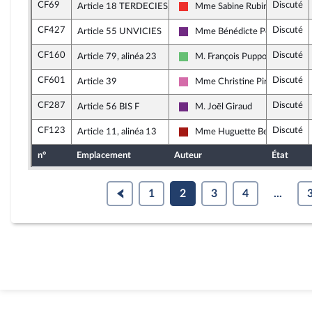
CF69
Discuté
Article 18 TERDECIES, alinéa 12
Mme Sabine Rubin
La France insoumise
CF427
Discuté
Article 55 UNVICIES
Mme Bénédicte Peyrol
La République en Marche
CF160
Discuté
Article 79, alinéa 23
M. François Pupponi
Libertés et Territoires
CF601
Discuté
Article 39
Mme Christine Pirès Beaune
Socialistes et apparentés
CF287
Discuté
Article 56 BIS F
M. Joël Giraud
La République en Marche
CF123
Discuté
Article 11, alinéa 13
Mme Huguette Bello
Gauche démocrate et républica
n°
Emplacement
Auteur
État
1
2
3
4
...