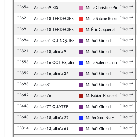
CF654
Discuté
Article 59 BIS
Mme Christine Pirès Beaune
Socialistes et apparentés
CF62
Discuté
Article 18 TERDECIES, alinéa 12
Mme Sabine Rubin
La France insoumise
CF68
Discuté
Article 18 TERDECIES, alinéa 12
M. Éric Coquerel
La France insoumise
CF684
Discuté
Article 51 QUINQUIES
M. Joël Giraud
La République en Marche
CF321
Discuté
Article 18, alinéa 9
M. Joël Giraud
La République en Marche
CF553
Discuté
Article 16 OCTIES, alinéa 64
Mme Valérie Lacroute
Les Républicains
CF359
Discuté
Article 16, alinéa 36
M. Joël Giraud
La République en Marche
CF683
Discuté
Article 81
M. Joël Giraud
La République en Marche
CF642
Discuté
Article 76
M. Fabien Roussel
Gauche démocrate et républica
CF448
Discuté
Article 77 QUATER
M. Joël Giraud
La République en Marche
CF643
Discuté
Article 18, alinéa 27
M. Jérôme Nury
Les Républicains
CF314
Discuté
Article 13, alinéa 69
M. Joël Giraud
La République en Marche