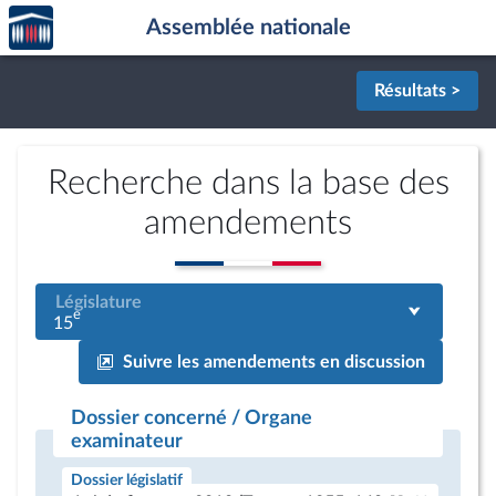
Accèder
Aller au contenu
Aller en bas de la page
Assemblée nationale
à la
page
d'accueil
Résultats >
Recherche dans la base des
amendements
Législature
e
15
Suivre les amendements en discussion
Dossier concerné / Organe
examinateur
Dossier législatif