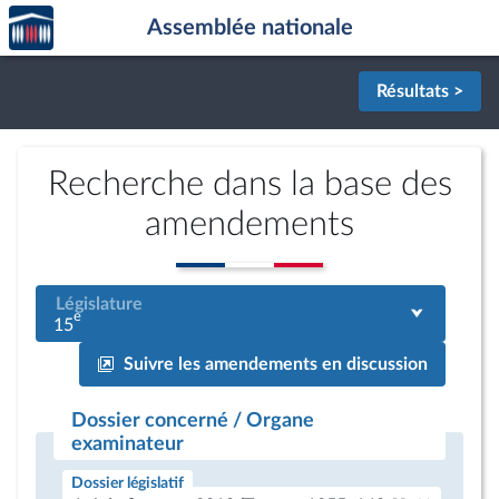
Accèder
Aller au contenu
Aller en bas de la page
Assemblée nationale
à la
page
d'accueil
Résultats >
Recherche dans la base des
amendements
Législature
e
15
Suivre les amendements en discussion
Dossier concerné / Organe
examinateur
Dossier législatif