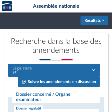
Accèder
Aller au contenu
Aller en bas de la page
Assemblée nationale
à la
page
d'accueil
Résultats >
Recherche dans la base des
amendements
Législature
e
15
Suivre les amendements en discussion
Dossier concerné / Organe
examinateur
Dossier législatif