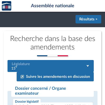
Accèder
Aller au contenu
Aller en bas de la page
Assemblée nationale
à la
page
d'accueil
Résultats >
Recherche dans la base des
amendements
Législature
e
15
Suivre les amendements en discussion
Dossier concerné / Organe
examinateur
Dossier législatif