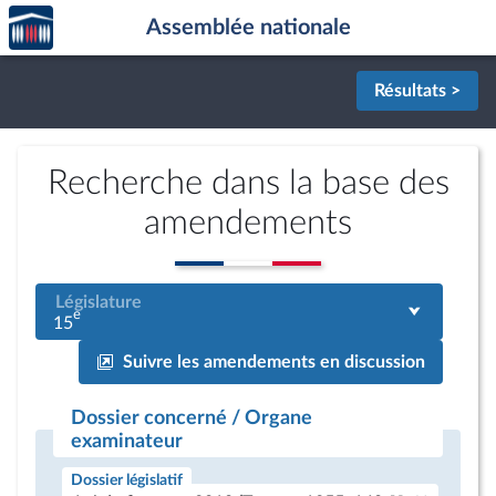
Accèder
Aller au contenu
Aller en bas de la page
Assemblée nationale
à la
page
d'accueil
Résultats >
Recherche dans la base des
amendements
Législature
e
15
Suivre les amendements en discussion
Dossier concerné / Organe
examinateur
Dossier législatif