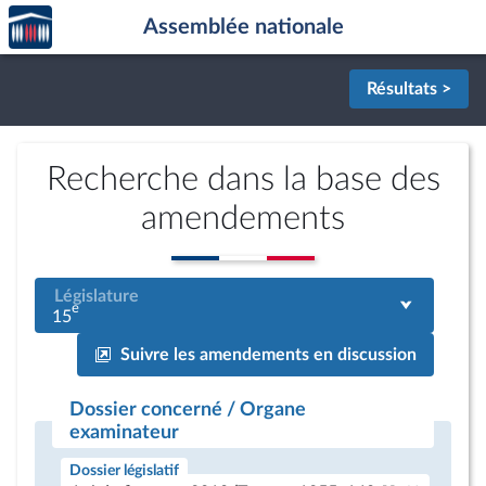
Accèder
Aller au contenu
Aller en bas de la page
Assemblée nationale
à la
page
d'accueil
Résultats >
Recherche dans la base des
amendements
Législature
e
15
Suivre les amendements en discussion
Dossier concerné / Organe
examinateur
Dossier législatif