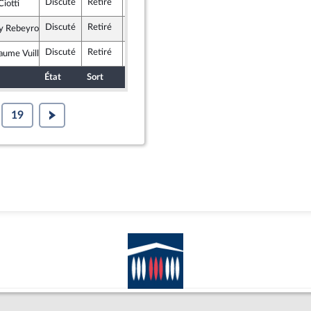
Discuté
Retiré
30 janvier 2019
Assemblée nationale (séance publique)
Ciotti
licains
Discuté
Retiré
31 janvier 2019
Assemblée nationale (séance publique)
 Rebeyrotte
ique en Marche
Discuté
Retiré
30 janvier 2019
Assemblée nationale (séance publique)
aume Vuilletet
ique en Marche
État
Sort
Date d'examen
Examiné par
19