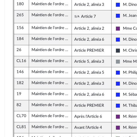
180
Maintien de l'ordre public lors des manifestations
Article 2, alinéa 3
M. Dino 
Les Répub
265
Maintien de l'ordre public lors des manifestations
Sous-amendement de l'
M. Jean
Article 7
Les Répub
156
Maintien de l'ordre public lors des manifestations
Article 2, alinéa 2
Mme Cor
La Républ
184
Maintien de l'ordre public lors des manifestations
Article 2, alinéa 6
M. Dino 
Les Répub
26
Maintien de l'ordre public lors des manifestations
Article PREMIER
M. Chri
UDI, Agir
CL16
Maintien de l'ordre public lors des manifestations
Article 5, alinéa 3
Mme Mar
Non inscr
146
Maintien de l'ordre public lors des manifestations
Article 2, alinéa 5
M. Phili
Les Répub
182
Maintien de l'ordre public lors des manifestations
Article 2, alinéa 3
M. Dino 
Les Répub
19
Maintien de l'ordre public lors des manifestations
Article 2, alinéa 6
M. Séba
Les Répub
82
Maintien de l'ordre public lors des manifestations
Article PREMIER
M. Thiba
Les Répub
CL70
Maintien de l'ordre public lors des manifestations
Après l'Article 6
M. Rémy
La Républ
CL81
Maintien de l'ordre public lors des manifestations
Avant l'Article 4
M. Rémy
La Républ