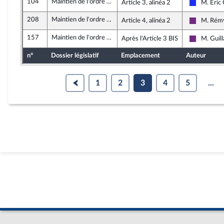
104
Maintien de l'ordre public lors des manifestations
Article 3, alinéa 2
M. Éric 
Les Répub
208
Maintien de l'ordre public lors des manifestations
Article 4, alinéa 2
M. Rémy
La Républ
157
Maintien de l'ordre public lors des manifestations
Après l'Article 3 BIS
M. Guill
La Républ
n°
Dossier législatif
Emplacement
Auteur
1
2
3
4
5
...