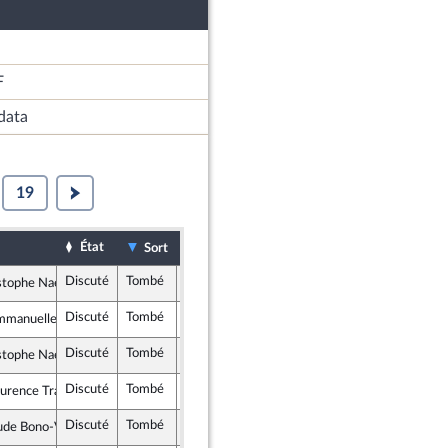
F
data
19
État
Date d'examen
Examiné par
Sort
Discuté
Tombé
30 janvier 2019
Assemblée nationale (séance publique)
stophe Naegelen
 et Indépendants
Discuté
Tombé
30 janvier 2019
Assemblée nationale (séance publique)
manuelle Ménard
it
Discuté
Tombé
31 janvier 2019
Assemblée nationale (séance publique)
stophe Naegelen
 et Indépendants
Discuté
Tombé
30 janvier 2019
Assemblée nationale (séance publique)
rence Trastour-Isnart
licains
Discuté
Tombé
30 janvier 2019
Assemblée nationale (séance publique)
de Bono-Vandorme
ique en Marche