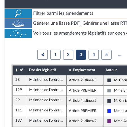
Filtrer parmi les amendements
Générer une liasse PDF
Générer une liasse RT
Voir tous les amendements législatifs sur open 
1
2
3
4
5
...
n°
Dossier législatif
Emplacement
Auteur
28
Maintien de l'ordre public lors des manifestations
Article 2, alinéa 5
M. Chri
UDI, Agir
129
Maintien de l'ordre public lors des manifestations
Article PREMIER
Mme Em
Non inscr
29
Maintien de l'ordre public lors des manifestations
Article 4, alinéa 2
M. Chri
UDI, Agir
111
Maintien de l'ordre public lors des manifestations
Article PREMIER
Mme Lau
Les Répub
137
Maintien de l'ordre public lors des manifestations
Article 2, alinéa 2
Mme Au
La Républ