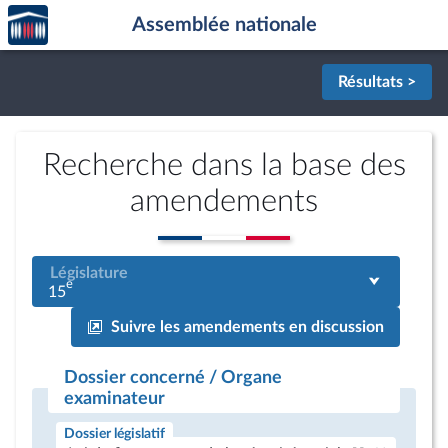
Accèder
Aller au contenu
Aller en bas de la page
Assemblée nationale
à la
page
d'accueil
Résultats >
Recherche dans la base des
amendements
Législature
e
15
Suivre les amendements en discussion
Dossier concerné / Organe
examinateur
Dossier législatif