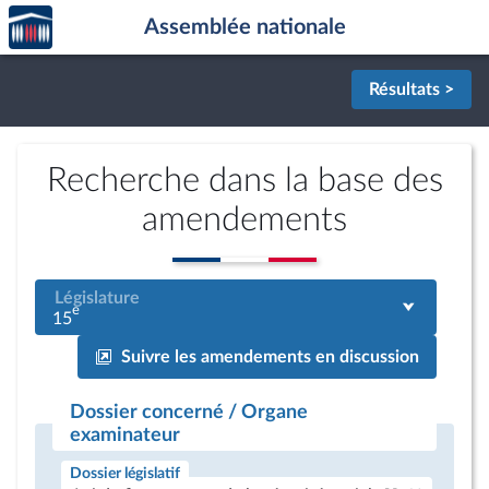
Accèder
Aller au contenu
Aller en bas de la page
Assemblée nationale
à la
page
d'accueil
Résultats >
Recherche dans la base des
amendements
Législature
e
15
Suivre les amendements en discussion
Dossier concerné / Organe
examinateur
Dossier législatif