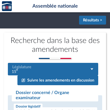
Accèder
Aller au contenu
Aller en bas de la page
Assemblée nationale
à la
page
d'accueil
Résultats >
Recherche dans la base des
amendements
Législature
e
15
Suivre les amendements en discussion
Dossier concerné / Organe
examinateur
Dossier législatif