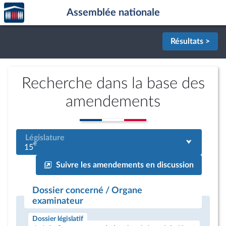
Accèder
Aller au contenu
Aller en bas de la page
Assemblée nationale
à la
page
d'accueil
Résultats >
Recherche dans la base des
amendements
Législature
e
15
Suivre les amendements en discussion
Dossier concerné / Organe
examinateur
Dossier législatif