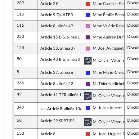
287
Discut
Article 29
Mme Caroline Fiat
La France insoumise
110
Discut
Article 9 QUATER
Mme Émilie Bonnivard
Les Républicains
115
Discut
Article 8, alinéa 49
Mme Valérie Rabault
Socialistes et apparentés
223
Discut
Article 15 BIS, alinéa 1
Mme Audrey Dufeu
La République en Marche
124
Discut
Article 33, alinéa 37
M. Joël Aviragnet
Socialistes et apparentés
80
Discut
Article 40 BIS, alinéa 3
Commission des affa
M. Olivier Véran, rapporte
5
Discut
Article 27, alinéa 6
Mme Marie-Christine Dall
Les Républicains
266
Discut
Article 8, alinéa 22
M. Thierry Michels
La République en Marche
49
Discut
Article 11 TER, alinéa 10
Commission des affa
M. Olivier Véran, rapporte
349
Discut
Sous-amendement de l'amendement n°
M. Julien Aubert
Article 8, alinéa 106
Les Républicains
68
Discut
Article 29 SEPTIES
Commission des affa
M. Olivier Véran, rapporte
153
Discut
Article 8
M. Jean-Hugues Ratenon
La France insoumise