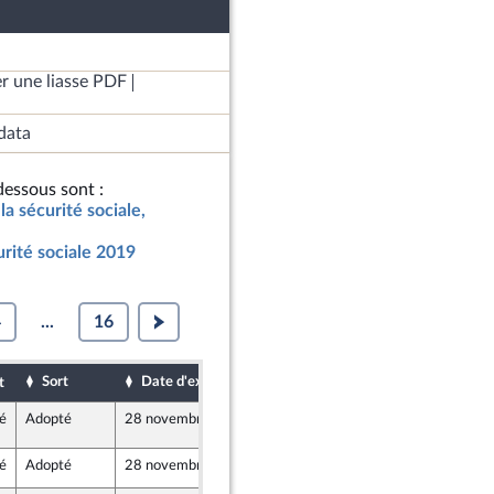
r une liasse PDF
data
essous sont :
la sécurité sociale,
urité sociale 2019
4
...
16
Sort
Date d'examen
Date de dépôt
t
é
Adopté
28 novembre 2018
21 novembre 2018
ires sociales
ur de la commission des affaires sociales
é
Adopté
28 novembre 2018
22 novembre 2018
icaine