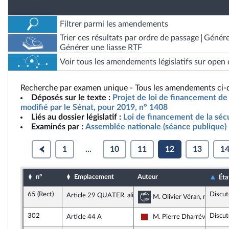
Filtrer parmi les amendements
Trier ces résultats par ordre de passage
Génére
Générer une liasse RTF
Voir tous les amendements législatifs sur open 
Recherche par examen unique - Tous les amendements ci-d
Déposés sur le texte :
Projet de loi de financement de 
modifié par le Sénat, pour 2019, n° 1408
Liés au dossier législatif :
Loi de financement de la séc
Examinés par :
Assemblée nationale (séance publique)
1
...
10
11
12
13
1
n°
Emplacement
Auteur
Éta
65 (Rect)
Discut
Article 29 QUATER, alinéa 6
Commission des affa
M. Olivier Véran, rapporte
302
Discut
Article 44 A
M. Pierre Dharréville
Gauche démocrate et républ