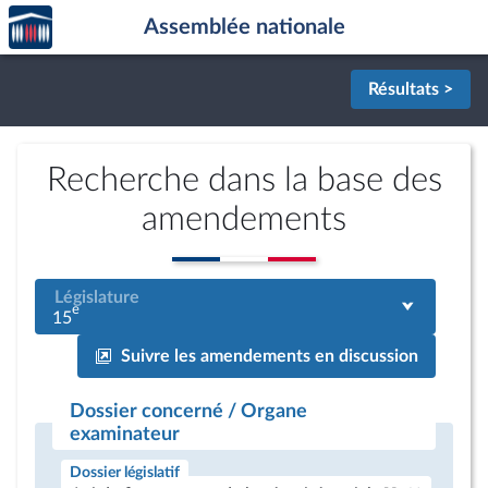
Accèder
Aller au contenu
Aller en bas de la page
Assemblée nationale
à la
page
d'accueil
Résultats >
Recherche dans la base des
amendements
Législature
e
15
Suivre les amendements en discussion
Dossier concerné / Organe
examinateur
Dossier législatif