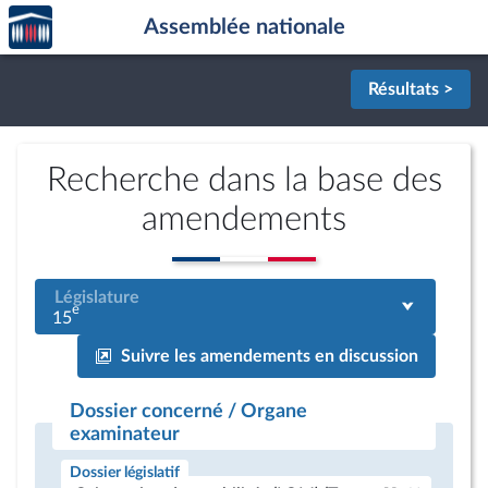
Accèder
Aller au contenu
Aller en bas de la page
Assemblée nationale
à la
page
d'accueil
Résultats >
Recherche dans la base des
amendements
Législature
e
15
Suivre les amendements en discussion
Dossier concerné / Organe
examinateur
Dossier législatif